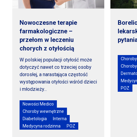
Nowoczesne terapie
Boreli
farmakologiczne –
lekars
przełom
w leczeniu
pytani
chorych
z otyłością
Choroby
W polskiej populacji otyłość może
Choroby
dotyczyć nawet co trzeciej osoby
Dermato
dorosłej, a narastająca częstość
Medycyn
występowania otyłości wśród dzieci
POZ
i młodzieży...
Nowości Medico
Choroby wewnętrzne
Diabetologia
Interna
Medycyna rodzinna
POZ