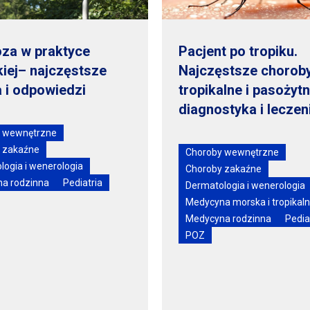
oza
w praktyce
Pacjent po tropiku.
kiej– najczęstsze
Najczęstsze chorob
a
i odpowiedzi
tropikalne
i pasożyt
diagnostyka
i leczen
 wewnętrzne
 zakaźne
Choroby wewnętrzne
logia
i wenerologia
Choroby zakaźne
a rodzinna
Pediatria
Dermatologia
i wenerologia
Medycyna morska
i tropikal
Medycyna rodzinna
Pedia
POZ