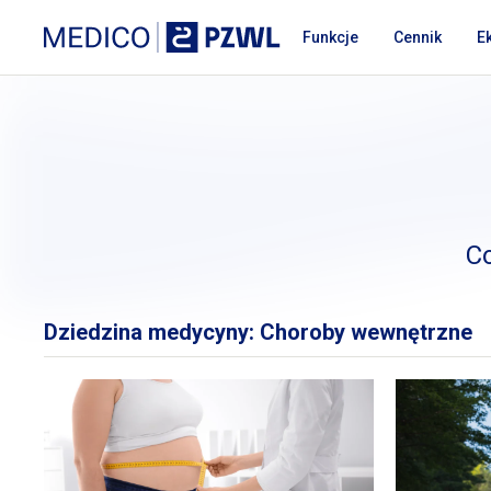
Przejdź do treści
Medico PZWL Platforma Medyczna
Funkcje
Cennik
E
Co
Dziedzina medycyny: Choroby wewnętrzne