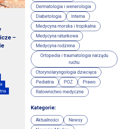
Dermatologia i wenerologia
Diabetologia
Interna
Medycyna morska i tropikalna
y
Medycyna ratunkowa
nicze
–
ie
Medycyna rodzinna
Ortopedia i traumatologia narządu
ruchu
Otorynolaryngologia dziecięca
Pediatria
POZ
Prawo
na
tria
Ratownictwo medyczne
Kategorie:
Aktualności
Newsy