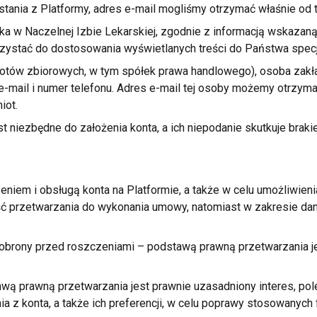
stania
z Platformy,
adres e-mail mogliśmy otrzymać właśnie od 
ika
w Naczelnej
Izbie Lekarskiej, zgodnie
z informacją
wskazan
ystać do dostosowania wyświetlanych treści do Państwa specja
iotów zbiorowych,
w tym
spółek prawa handlowego), osoba zakła
e-mail
i numer
telefonu. Adres e-mail tej osoby możemy otrzyma
iot.
t niezbędne do założenia konta,
a ich
niepodanie skutkuje braki
zeniem
i obsługą
konta na Platformie,
a także
w celu
umożliwieni
ść przetwarzania do wykonania umowy, natomiast
w zakresie
dan
 obrony przed roszczeniami – podstawą prawną przetwarzania je
wą prawną przetwarzania jest prawnie uzasadniony interes, pol
nia
z konta,
a także
ich preferencji,
w celu
poprawy stosowanych f