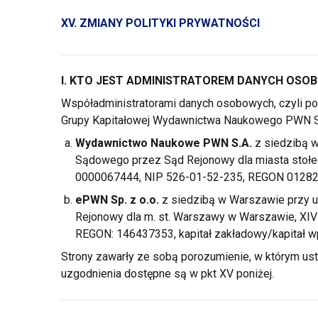
XV. ZMIANY POLITYKI PRYWATNOŚCI
I. KTO JEST ADMINISTRATOREM DANYCH OS
Współadministratorami danych osobowych, czyli
Grupy Kapitałowej Wydawnictwa Naukowego PWN S.A
Wydawnictwo Naukowe PWN S.A.
z siedzibą
w
Sądowego przez Sąd Rejonowy dla miasta sto
0000067444, NIP 526-01-52-235, REGON 0128224
ePWN Sp.
z o.o.
z siedzibą
w Warszawie
przy u
Rejonowy dla m. st. Warszawy
w Warszawie,
XIV
REGON: 146437353, kapitał zakładowy/kapitał wp
Strony zawarły ze sobą porozumienie,
w którym
ust
uzgodnienia dostępne są
w pkt
XV poniżej.