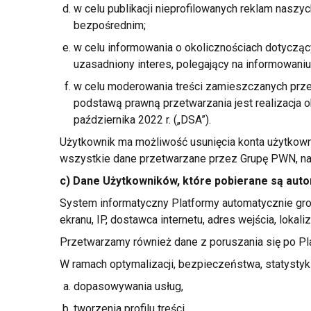
w celu publikacji nieprofilowanych reklam naszy
bezpośrednim;
w celu informowania
o okolicznościach
dotycząc
uzasadniony interes, polegający na informowani
w celu moderowania treści zamieszczanych przez
podstawą prawną przetwarzania jest realizacja
października 2022 r. („DSA”).
Użytkownik ma możliwość usunięcia konta użytkown
wszystkie dane przetwarzane przez Grupę PWN, na
c) Dane Użytkowników, które pobierane są auto
System informatyczny Platformy automatycznie gro
ekranu, IP, dostawca internetu, adres wejścia, lokaliz
Przetwarzamy również dane
z poruszania
się po Pla
W ramach optymalizacji, bezpieczeństwa, statystyk
dopasowywania usług,
tworzenia profilu treści,