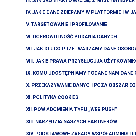
III. JAK SKONTAKTOWAĆ SIĘ
Z NASZYM
INSPEK
IV. JAKIE DANE ZBIERAMY
W PLATFORMIE
I W
JA
V. TARGETOWANIE
I PROFILOWANIE
VI. DOBROWOLNOŚĆ PODANIA DANYCH
VII. JAK DŁUGO PRZETWARZAMY DANE OSOB
VIII. JAKIE PRAWA PRZYSŁUGUJĄ UŻYTKOWNI
IX. KOMU UDOSTĘPNIAMY PODANE NAM DANE
X. PRZEKAZYWANIE DANYCH POZA OBSZAR EO
XI. POLITYKA COOKIES
XII. POWIADOMIENIA TYPU „WEB PUSH”
XIII. NARZĘDZIA NASZYCH PARTNERÓW
XIV. PODSTAWOWE ZASADY WSPÓŁADMINIST