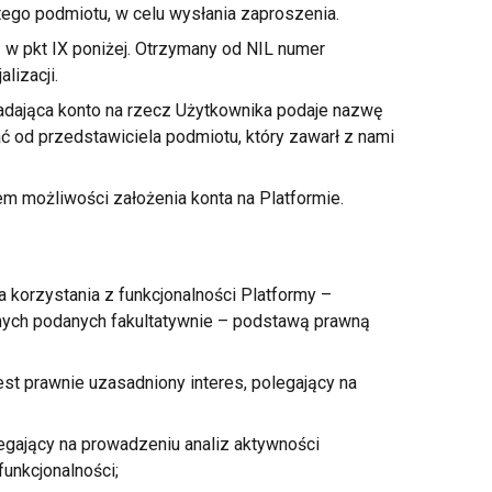
tego podmiotu,
w celu
wysłania zaproszenia.
ą
w pkt
IX poniżej. Otrzymany od NIL numer
lizacji.
dająca konto na rzecz Użytkownika podaje nazwę
ć od przedstawiciela podmiotu, który zawarł
z nami
em możliwości założenia konta na Platformie.
a korzystania
z funkcjonalności
Platformy –
ych podanych fakultatywnie – podstawą prawną
st prawnie uzasadniony interes, polegający na
egający na prowadzeniu analiz aktywności
unkcjonalności;