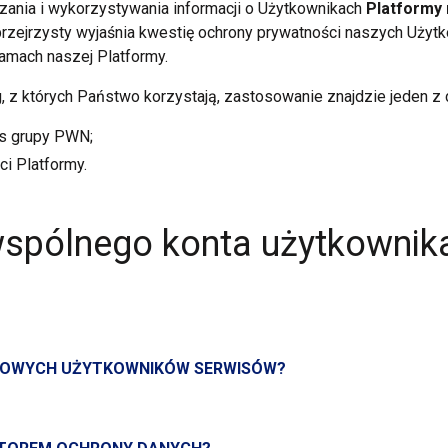
rzania
i wykorzystywania
informacji
o Użytkownikach
Platformy
rzejrzysty wyjaśnia kwestię ochrony prywatności naszych Użytk
ramach
naszej Platformy.
g,
z których
Państwo korzystają, zastosowanie znajdzie jeden
z
es grupy PWN;
ci
Platformy.
wspólnego konta użytkownika
OBOWYCH UŻYTKOWNIKÓW SERWISÓW?