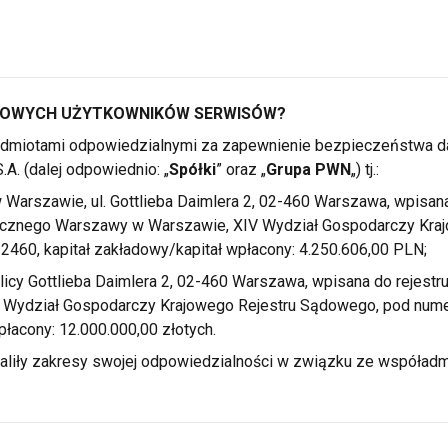
OBOWYCH UŻYTKOWNIKÓW SERWISÓW?
 podmiotami odpowiedzialnymi za zapewnienie bezpieczeństw
. (dalej odpowiednio: „
Spółki
” oraz „
Grupa PWN
„) tj.:
 Warszawie,
ul. Gottlieba Daimlera 2, 02-460 Warszawa, wpisan
łecznego Warszawy
w Warszawie,
XIV Wydział Gospodarczy Kra
60, kapitał zakładowy/kapitał wpłacony: 4.250.606,00 PLN;
licy Gottlieba Daimlera 2, 02-460 Warszawa, wpisana do rejes
 Wydział Gospodarczy Krajowego Rejestru Sądowego, pod num
łacony: 12.000.000,00 złotych.
aliły zakresy swojej odpowiedzialności
w związku
ze współadmi