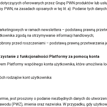
) dotyczących oferowanych przez Grupę PWN produktów lub usł
upy PWN, na zasadach opisanych
w tej
lit. a). Podanie tych danyc
marketingowych
w ramach
newslettera – podstawą prawną przetwa
tkownika zgodą na otrzymywanie informacji handlowych;
 obrony przed roszczeniami – podstawą prawną przetwarzania je
rzystanie
z funkcjonalności
Platformy za pomocą konta
em Platformy wspólnego konta użytkownika, które umożliwia lo
óch
rodzajów kont użytkownika:
ormie, jest proszony
o podanie
niezbędnych danych do utworzen
zawodu (PWZ), imienia oraz nazwiska.
W przypadku,
gdy użytkown