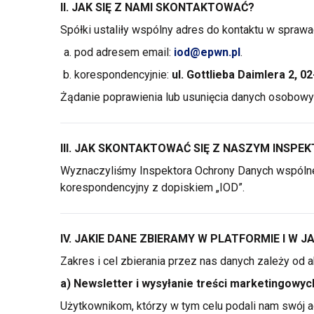
II. JAK SIĘ Z NAMI SKONTAKTOWAĆ?
Spółki ustaliły wspólny adres do kontaktu
w sprawa
pod adresem email:
iod@epwn.pl
.
korespondencyjnie:
ul. Gottlieba Daimlera 2, 
Żądanie poprawienia lub usunięcia danych osobowy
III. JAK SKONTAKTOWAĆ SIĘ Z NASZYM INSP
Wyznaczyliśmy Inspektora Ochrony Danych wspólne
korespondencyjny
z dopiskiem
„IOD”.
IV. JAKIE DANE ZBIERAMY W PLATFORMIE I W J
Zakres
i cel
zbierania przez nas danych zależy od a
a) Newsletter
i wysyłanie
treści marketingowyc
Użytkownikom, którzy
w tym
celu podali nam swój ad