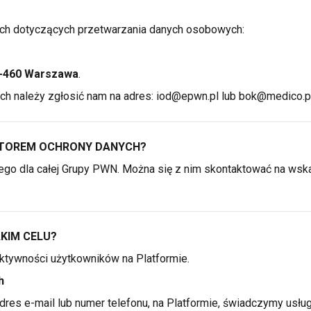
ch
dotyczących przetwarzania danych osobowych:
02-460 Warszawa
.
ch należy zgłosić nam na adres:
iod@epwn.pl
lub
bok@medico.p
EKTOREM OCHRONY DANYCH?
go dla całej Grupy PWN. Można się
z nim
skontaktować na wska
AKIM CELU?
ktywności użytkowników na Platformie.
h
res e-mail lub numer telefonu, na Platformie, świadczymy usługi