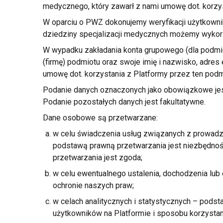
medycznego, który zawarł
z nami
umowę dot. korzy
W oparciu
o PWZ
dokonujemy weryfikacji użytkown
dziedziny specjalizacji medycznych możemy wykorz
W wypadku zakładania konta grupowego (dla podm
(firmę) podmiotu oraz swoje imię
i nazwisko,
adres 
umowę dot. korzystania
z Platformy
przez ten podm
Podanie danych oznaczonych jako obowiązkowe jes
Podanie pozostałych danych jest fakultatywne.
Dane osobowe są przetwarzane:
w celu świadczenia usług związanych
z prowad
podstawą prawną przetwarzania jest niezbędno
przetwarzania jest zgoda;
w celu ewentualnego ustalenia, dochodzenia lub
ochronie naszych praw;
w celach analitycznych
i statystycznych
– podsta
użytkowników na Platformie
i sposobu
korzysta