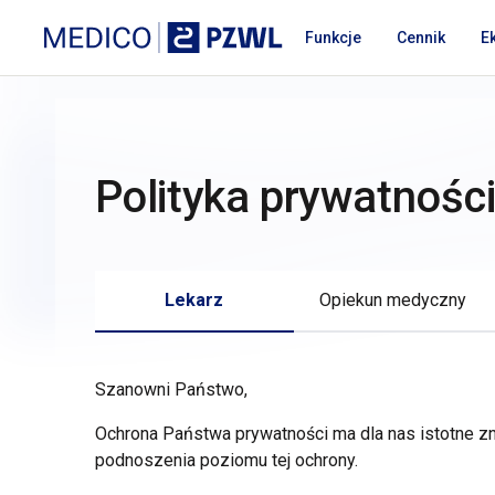
Przejdź do treści
Medico PZWL Platforma Medyczna
Funkcje
Cennik
E
Polityka prywatnośc
Lekarz
Opiekun medyczny
Szanowni Państwo,
Ochrona Państwa prywatności ma dla nas istotne
podnoszenia poziomu tej ochrony.