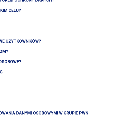
TOREM OCHRONY DANYCH?
KIM CELU?
OWE UŻYTKOWNIKÓW?
KOM?
 OSOBOWE?
G
ROWANIA DANYMI OSOBOWYMI
W GRUPIE
PWN