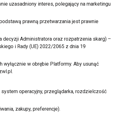
nie uzasadniony interes, polegający na marketingu
 podstawą prawną przetwarzania jest prawnie
ecyzji Administratora oraz rozpatrzenia skarg) –
skiego
i Rady
(UE) 2022/2065
z dnia
19
ch wyłącznie
w obrębie
Platformy. Aby usunąć
wl.pl
.
system operacyjny, przeglądarka, rozdzielczość
iwania, zakupy, preferencje).