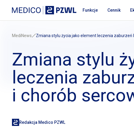
Przejdź do treści
Medico PZWL Platforma Medyczna
Funkcje
Cennik
E
MediNews
Zmiana stylu życia jako element leczenia zaburzeń
Zmiana stylu ż
leczenia zabur
i chorób
sercow
Redakcja Medico PZWL