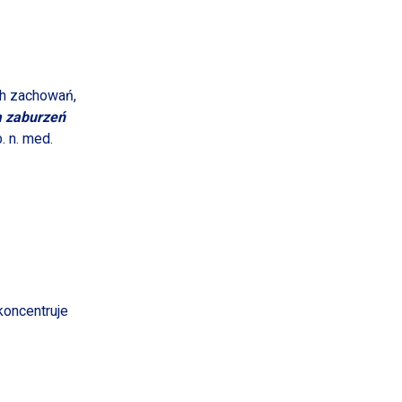
ch zachowań,
a zaburzeń
. n. med.
koncentruje