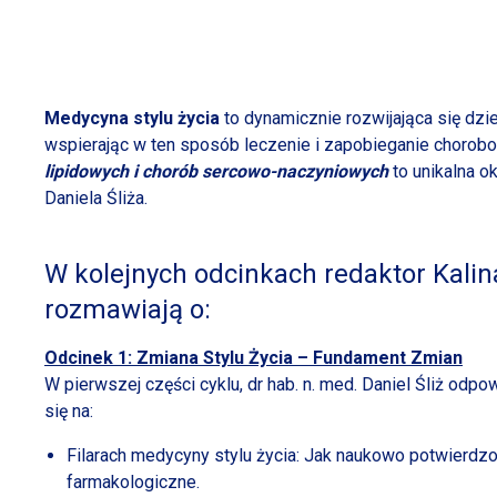
Medycyna stylu życia
to dynamicznie rozwijająca się dz
wspierając
w ten
sposób leczenie
i zapobieganie
chorobo
lipidowych
i chorób
sercowo-naczyniowych
to unikalna o
Daniela Śliża.
W kolejnych odcinkach redaktor Kalin
rozmawiają o:
Odcinek 1: Zmiana Stylu Życia – Fundament Zmian
W pierwszej
części cyklu, dr hab. n. med. Daniel Śliż od
się na:
Filarach medycyny stylu życia: Jak naukowo potwierdzo
farmakologiczne.