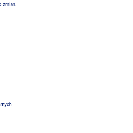
o zmian.
arnych