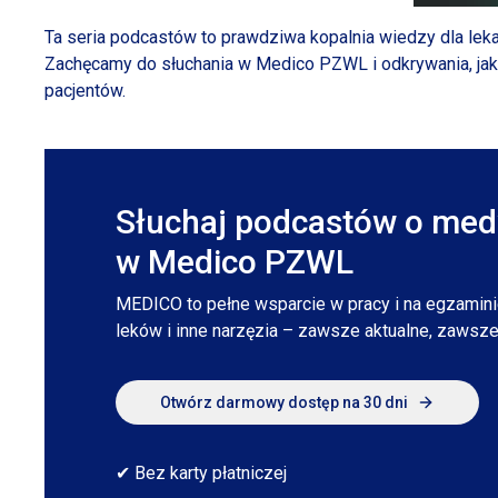
Ta seria podcastów to prawdziwa kopalnia wiedzy dla lek
Zachęcamy do słuchania
w Medico
PZWL
i odkrywania,
ja
pacjentów.
Słuchaj podcastów o medy
w Medico PZWL
MEDICO to pełne wsparcie
w pracy
i na
egzaminie
leków
i inne
narzęzia – zawsze aktualne, zawsze
Otwórz darmowy dostęp na 30 dni
✔ Bez karty płatniczej