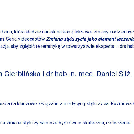
iedzina, która kładzie nacisk na kompleksowe zmiany codzienny
m. Seria videocastów
Zmiana stylu życia jako element leczeni
kazja, aby zgłębić tę tematykę
w towarzystwie
eksperta – dra hab
a Gierblińska
i dr
hab. n. med. Daniel Śliż
powiada na kluczowe związane
z medycyną
stylu życia. Rozmowa 
na zmiana stylu życia może być równie skuteczna, co leczenie