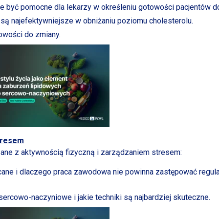
 być pomocne dla lekarzy
w określeniu
gotowości pacjentów d
 są najefektywniejsze
w obniżaniu
poziomu cholesterolu.
wości do zmiany.
resem
zane
z aktywnością
fizyczną
i zarządzaniem
stresem:
ecane
i dlaczego
praca zawodowa nie powinna zastępować regul
e sercowo-naczyniowe
i jakie
techniki są najbardziej skuteczne.