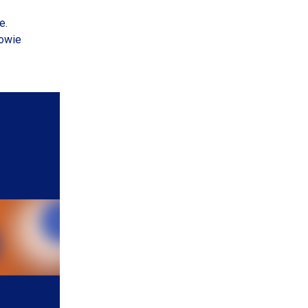
e.
owie