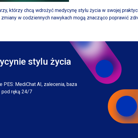
arzy, którzy chcą wdrożyć medycynę stylu życia
w swojej
praktyc
k zmiany
w codziennych
nawykach mogą znacząco poprawić zdr
cynie stylu życia
 PES: MediChat AI, zalecenia, baza
 pod ręką 24/7