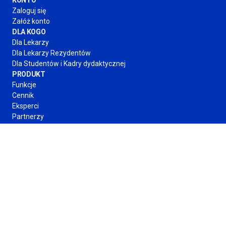
KONTO
Zaloguj się
Załóż konto
DLA KOGO
Dla Lekarzy
Dla Lekarzy Rezydentów
Dla Studentów
i Kadry
dydaktycznej
PRODUKT
Funkcje
Cennik
Eksperci
Partnerzy
O FIRMIE
Regulamin
Polityka Prywatności
Kontakt
Obserwuj nas
Formy płatności