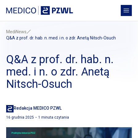
Przejdź do treści
Medico PZWL Platforma Medyczna
Open
MediNews
Q&A
z prof.
dr. hab. n. med.
i n.
o zdr.
Anetą Nitsch-Osuch
Q&A
z prof.
dr. hab. n.
med.
i n.
o zdr.
Anetą
Nitsch-Osuch
Redakcja MEDICO PZWL
16 grudnia 2025
1 minuta czytania