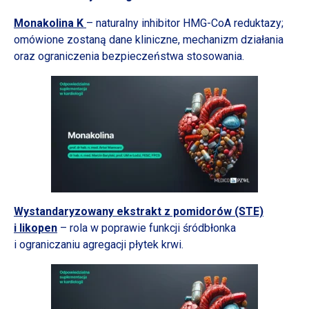
Monakolina K
– naturalny inhibitor HMG-CoA reduktazy;
omówione zostaną dane kliniczne, mechanizm działania
oraz ograniczenia bezpieczeństwa stosowania.
Wystandaryzowany ekstrakt
z pomidorów
(STE)
i likopen
– rola
w poprawie
funkcji śródbłonka
i ograniczaniu
agregacji płytek krwi.