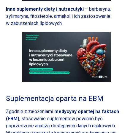
Inne suplementy diety
i nutracutyki
– berberyna,
sylimaryna, fitosterole, armakol
i ich
zastosowanie
w zaburzeniach
lipidowych.
Suplementacja oparta na EBM
Zgodnie
z założeniami
medycyny opartej na faktach
(EBM)
, stosowanie suplementów powinno być
poprzedzone analizą dostępnych danych naukowych.
W praktyce
oznacza to konieczność posługiwania się