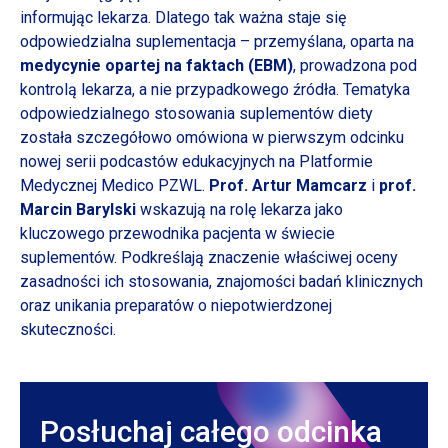
informując lekarza. Dlatego tak ważna staje się
odpowiedzialna suplementacja – przemyślana, oparta na
medycynie opartej na faktach (EBM)
, prowadzona pod
kontrolą lekarza,
a nie
przypadkowego źródła.
Tematyka
odpowiedzialnego stosowania suplementów diety
została szczegółowo omówiona
w pierwszym
odcinku
nowej serii podcastów edukacyjnych na Platformie
Medycznej Medico PZWL.
Prof. Artur Mamcarz
i
prof.
Marcin Barylski
wskazują na rolę lekarza jako
kluczowego przewodnika pacjenta
w świecie
suplementów. Podkreślają znaczenie właściwej oceny
zasadności ich stosowania, znajomości badań klinicznych
oraz unikania preparatów
o niepotwierdzonej
skuteczności.
Posłuchaj całego odcinka