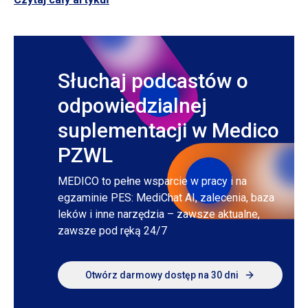
Słuchaj podcastów o
odpowiedzialnej
suplementacji w Medico
PZWL
MEDICO to pełne wsparcie
w pracy
i na
egzaminie PES: MediChat AI, zalecenia, baza
leków
i inne
narzędzia – zawsze aktualne,
zawsze pod ręką 24/7
Otwórz darmowy dostęp na 30 dni