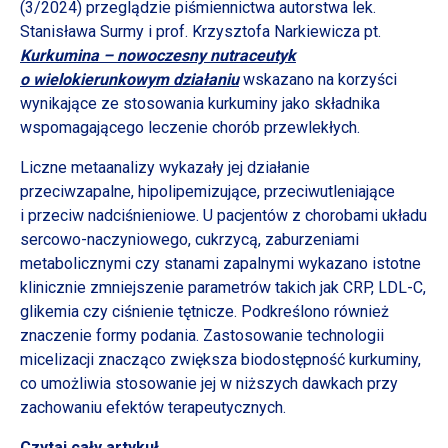
(3/2024) przeglądzie piśmiennictwa autorstwa lek.
Stanisława Surmy
i prof.
Krzysztofa Narkiewicza pt.
Kurkumina – nowoczesny nutraceutyk
o wielokierunkowym
działaniu
wskazano na korzyści
wynikające ze stosowania kurkuminy jako składnika
wspomagającego leczenie chorób przewlekłych.
Liczne metaanalizy wykazały jej działanie
przeciwzapalne, hipolipemizujące, przeciwutleniające
i przeciw
nadciśnieniowe.
U pacjentów
z chorobami
układu
sercowo-naczyniowego, cukrzycą, zaburzeniami
metabolicznymi czy stanami zapalnymi wykazano istotne
klinicznie zmniejszenie parametrów takich jak CRP, LDL-C,
glikemia czy ciśnienie tętnicze.
Podkreślono również
znaczenie formy podania. Zastosowanie technologii
micelizacji znacząco zwiększa biodostępność kurkuminy,
co umożliwia stosowanie jej
w niższych
dawkach przy
zachowaniu efektów terapeutycznych.
Czytaj cały artykuł