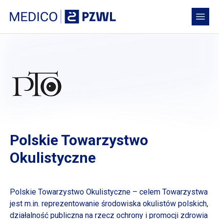
Przejdź do treści
Medico PZWL Platforma Medyczna
Open
Polskie Towarzystwo
Okulistyczne
Polskie Towarzystwo Okulistyczne – celem Towarzystwa
jest m.in. reprezentowanie środowiska okulistów polskich,
działalność publiczna na rzecz ochrony
i promocji
zdrowia