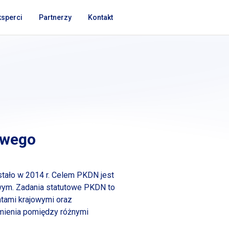
ksperci
Partnerzy
Kontakt
owego
stało
w 2014
r. Celem PKDN jest
wym. Zadania statutowe PKDN to
tami krajowymi oraz
mienia pomiędzy różnymi