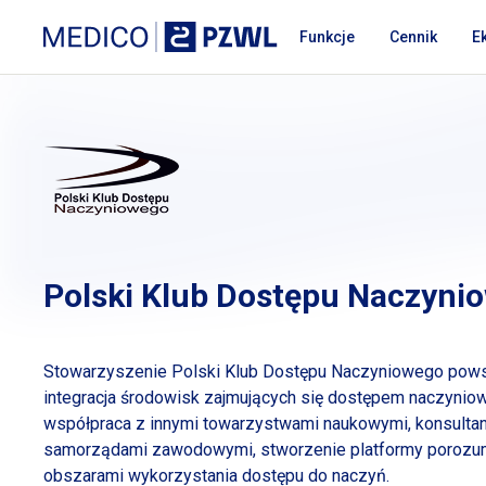
Przejdź do treści
Medico PZWL Platforma Medyczna
Funkcje
Cennik
E
Polski Klub Dostępu Naczyni
Stowarzyszenie Polski Klub Dostępu Naczyniowego pow
integracja środowisk zajmujących się dostępem naczynio
współpraca
z innymi
towarzystwami naukowymi, konsultan
samorządami zawodowymi, stworzenie platformy porozu
obszarami wykorzystania dostępu do naczyń.