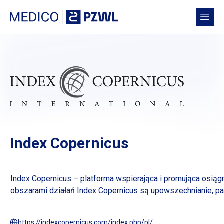
Przejdź do treści
Medico PZWL Platforma Medyczna
Open
Index Copernicus
Index Copernicus
– platforma wspierająca i promująca osiąg
obszarami działań Index Copernicus są upowszechnianie, para
https://indexcopernicus.com/index.php/pl/