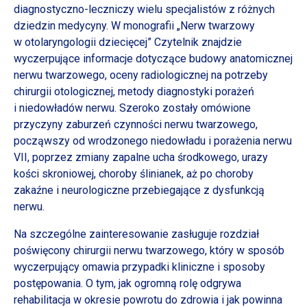
diagnostyczno-leczniczy wielu specjalistów
z różnych
dziedzin medycyny.
W monografii
„Nerw twarzowy
w otolaryngologii
dziecięcej” Czytelnik znajdzie
wyczerpujące informacje dotyczące budowy anatomicznej
nerwu twarzowego, oceny radiologicznej na potrzeby
chirurgii otologicznej, metody diagnostyki porażeń
i niedowładów
nerwu. Szeroko zostały omówione
przyczyny zaburzeń czynności nerwu twarzowego,
począwszy od wrodzonego niedowładu
i porażenia
nerwu
VII, poprzez zmiany zapalne ucha środkowego, urazy
kości skroniowej, choroby ślinianek, aż po choroby
zakaźne
i neurologiczne
przebiegające
z dysfunkcją
nerwu.
Na szczególne zainteresowanie zasługuje rozdział
poświęcony chirurgii nerwu twarzowego, który
w sposób
wyczerpujący omawia przypadki kliniczne
i sposoby
postępowania.
O tym,
jak ogromną rolę odgrywa
rehabilitacja
w okresie
powrotu do zdrowia
i jak
powinna