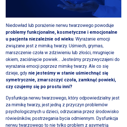
Niedowład lub porażenie nerwu twarzowego powoduje
problemy funkcjonalne, kosmetyczne
i emocjonalne
u pacjenta
niezależnie od wieku
. Wyrażanie emocji
związane jest
z mimiką
twarzy. Uśmiech, grymas,
marszczenie czoła
w zdziwieniu
lub złości, mrugnięcie
okiem, zaciśnięcie powiek… Jesteśmy przyzwyczajeni do
wyrażania emocji poprzez mimikę twarzy. Ale co się
dzieje, gdy
nie jesteśmy
w stanie
uśmiechnąć się
syme
trycznie, zmarszczyć czoła, zamknąć powieki,
czy czujemy się po prostu inni?
Dysfunkcja nerwu twarzowego, który odpowiedzialny jest
za mimikę twarzy, jest jedną
z przyczyn
problemów
psychologicznych
u dzieci,
odrzucania przez środowisko
rówieśników, postrzegania bycia odmiennym. Dysfunkcja
nerwu twarzowego to nie tylko problem
z asymetrią