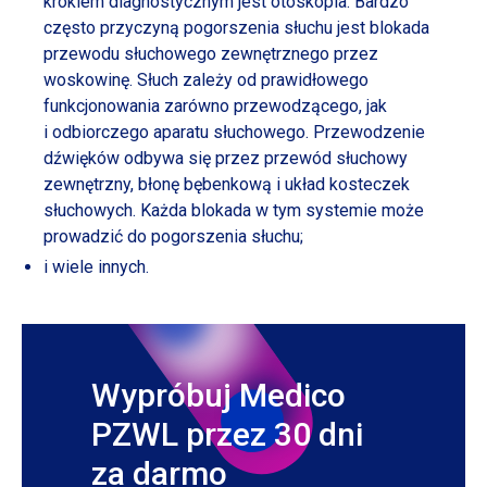
krokiem diagnostycznym jest otoskopia. Bardzo
często przyczyną pogorszenia słuchu jest blokada
przewodu słuchowego zewnętrznego przez
woskowinę. Słuch zależy od prawidłowego
funkcjonowania zarówno przewodzącego, jak
i odbiorczego
aparatu słuchowego. Przewodzenie
dźwięków odbywa się przez przewód słuchowy
zewnętrzny, błonę bębenkową
i układ
kosteczek
słuchowych. Każda blokada
w tym
systemie może
prowadzić do pogorszenia słuchu;
i wiele innych.
Wypróbuj Medico
PZWL przez 30 dni
za darmo