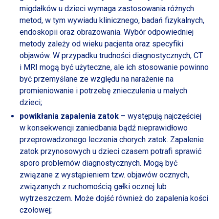
migdałków
u dzieci
wymaga zastosowania różnych
metod,
w tym
wywiadu klinicznego, badań fizykalnych,
endoskopii oraz obrazowania. Wybór odpowiedniej
metody zależy od wieku pacjenta oraz specyfiki
objawów.
W przypadku
trudności diagnostycznych, CT
i MRI
mogą być użyteczne, ale ich stosowanie powinno
być przemyślane ze względu na narażenie na
promieniowanie
i potrzebę
znieczulenia
u małych
dzieci;
powikłania zapalenia zatok
– występują najczęściej
w konsekwencji
zaniedbania bądź nieprawidłowo
przeprowadzonego leczenia chorych zatok. Zapalenie
zatok przynosowych
u dzieci
czasem potrafi sprawić
sporo problemów diagnostycznych. Mogą być
związane
z wystąpieniem
tzw. objawów ocznych,
związanych
z ruchomością
gałki ocznej lub
wytrzeszczem. Może dojść również do zapalenia kości
czołowej;