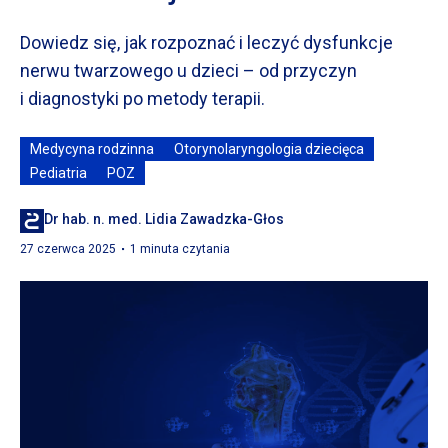
Dowiedz się, jak rozpoznać
i leczyć
dysfunkcje
nerwu twarzowego
u dzieci
– od przyczyn
i diagnostyki
po metody terapii.
Medycyna rodzinna
Otorynolaryngologia dziecięca
Pediatria
POZ
Dr hab. n. med. Lidia Zawadzka-Głos
27 czerwca 2025
1 minuta czytania