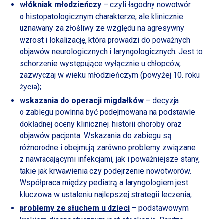
włókniak młodzieńczy
– czyli łagodny nowotwór
o histopatologicznym
charakterze, ale klinicznie
uznawany za złośliwy ze względu na agresywny
wzrost
i lokalizację,
która prowadzi do poważnych
objawów neurologicznych
i laryngologicznych.
Jest to
schorzenie występujące wyłącznie
u chłopców,
zazwyczaj
w wieku
młodzieńczym (powyżej 10. roku
życia);
wskazania do operacji migdałków
– decyzja
o zabiegu
powinna być podejmowana na podstawie
dokładnej oceny klinicznej, historii choroby oraz
objawów pacjenta. Wskazania do zabiegu są
różnorodne
i obejmują
zarówno problemy związane
z nawracającymi
infekcjami, jak
i poważniejsze
stany,
takie jak krwawienia czy podejrzenie nowotworów.
Współpraca między pediatrą
a laryngologiem
jest
kluczowa
w ustaleniu
najlepszej strategii leczenia;
problemy ze słuchem
u dzieci
– podstawowym