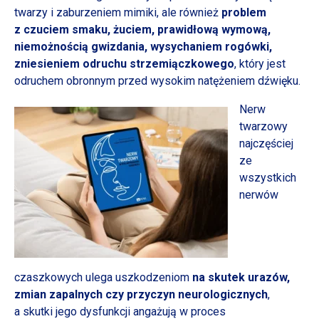
twarzy
i zaburzeniem
mimiki, ale również
problem
z czuciem
smaku, żuciem, prawidłową wymową,
niemożnością gwizdania, wysychaniem rogówki,
zniesieniem odruchu st
rzemiączkowego
, który jest
odruchem obronnym przed wysokim natężeniem dźwięku.
Nerw
twarzowy
najczęściej
ze
wszystkich
nerwów
czaszkowych ulega uszkodzeniom
na skutek urazów,
zmian zapalnych czy przyczyn neurologicznych
,
a skutki
jego dysfunkcji angażują
w proces