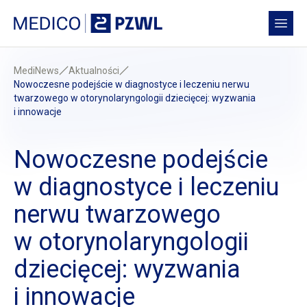
Przejdź do treści
Medico PZWL Platforma Medyczna
Open
MediNews
Aktualności
Nowoczesne podejście
w diagnostyce
i leczeniu
nerwu
twarzowego
w otorynolaryngologii
dziecięcej: wyzwania
i innowacje
Nowoczesne podejście
w diagnostyce
i leczeniu
nerwu twarzowego
w otorynolaryngologii
dziecięcej: wyzwania
i innowacje