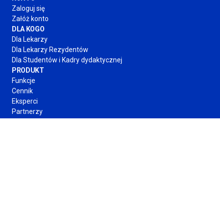
Zaloguj się
Załóż konto
DLA KOGO
Dla Lekarzy
Dla Lekarzy Rezydentów
Dla Studentów
i Kadry
dydaktycznej
PRODUKT
Funkcje
Cennik
Eksperci
Partnerzy
O FIRMIE
Regulamin
Polityka Prywatności
Kontakt
Obserwuj nas
Formy płatności