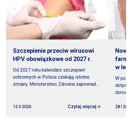
Szczepienie przeciw wirusowi
Nowoc
HPV obowiązkowe od 2027 r.
farma
w lec
Od 2027 roku kalendarz szczepień
ochronnych w Polsce czekają istotne
W polsk
zmiany. Ministerstwo Zdrowia zapowiada,
dotyczy
że szczepienie przeciw wirusowi HPV
dorosłej
stanie...
występo
Czytaj więcej
młodzież
12 II 2026
28
I 202