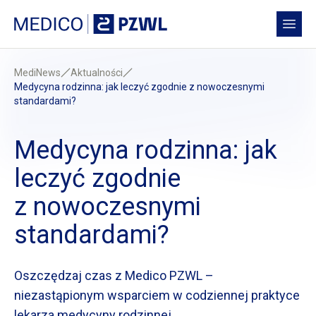
Przejdź do treści
Medico PZWL Platforma Medyczna
Open
MediNews
Aktualności
Medycyna rodzinna: jak leczyć zgodnie
z nowoczesnymi
standardami?
Medycyna rodzinna: jak
leczyć zgodnie
z nowoczesnymi
standardami?
Oszczędzaj czas
z Medico
PZWL –
niezastąpionym wsparciem
w codziennej
praktyce
lekarza medycyny rodzinnej.