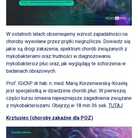
W ostatnich latach obserwujemy wzrost zapadalności na
choroby wywołane przez prątki niegruźlicze. Dowiedz się
jakie są drogi zakażenia, spektrum chorób związanych z
mykobakteriami oraz trudności w diagnozowaniu
mykobakterioz płuc oraz, jak wyglądają te schorzenia w
badaniach obrazowych.
Prof. IGiChP dr hab. n. med. Marią Korzeniewską-Kosełą
jest specjalistką w dziedzinie chorób płuc. W pierwszej
części kursu omawia najważniejsze zagadnienia związane
z mykobakteriozami. Obejrzyj w 18 min 36 sek.
TUTAJ
Krztusiec (choroby zakaźne dla POZ)