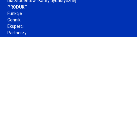
Dla Studentów
i Kadry
dydaktycznej
PRODUKT
Funkcje
Cennik
Eksperci
Partnerzy
O FIRMIE
Regulamin
Polityka Prywatności
Kontakt
Obserwuj nas
Formy płatności
Copyright © 2026 PWN. Wszelkie prawa zastrzeżone