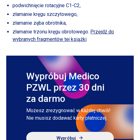
podwichnięcie rotacyjne C1-C2,
złamanie kręgu szczytowego,
złamanie zęba obrotnika,
złamanie trzonu kręgu obrotowego.
Przejdź do
wybranych fragmentów tej książki
Wypróbuj Medico
PZWL przez 30 dni
za darmo
Możesz zrezygnować
w każdej
chwili!
Nie musisz dodawać karty płatniczej.
Wypróbuj