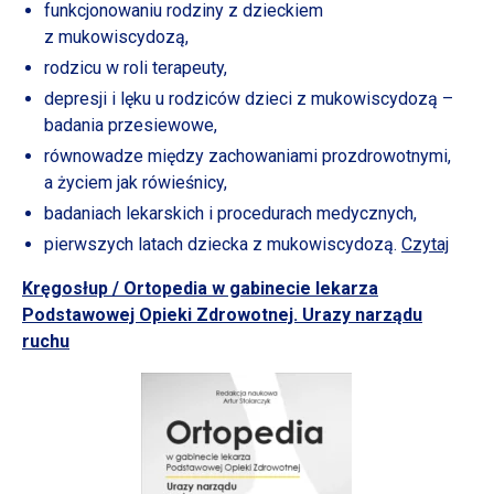
funkcjonowaniu rodziny
z dzieckiem
z mukowiscydozą,
rodzicu
w roli
terapeuty,
depresji
i lęku
u rodziców
dzieci
z mukowiscydozą
–
badania przesiewowe,
równowadze między zachowaniami prozdrowotnymi,
a życiem
jak rówieśnicy,
badaniach lekarskich
i procedurach
medycznych,
pierwszych latach dziecka
z mukowiscydozą.
Czytaj
Kręgosłup / Ortopedia
w gabinecie
lekarza
Podstawowej Opieki Zdrowotnej. Urazy narządu
ruchu