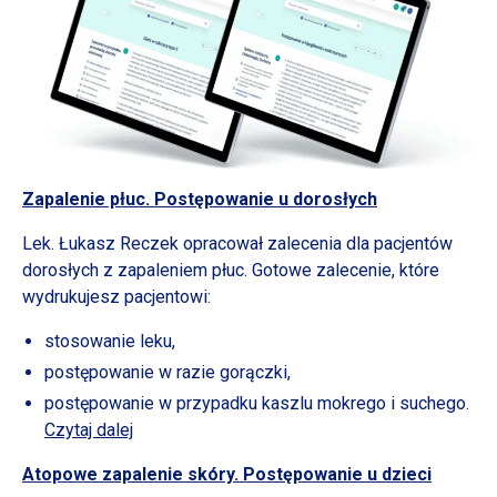
Zapalenie płuc. Postępowanie
u dorosłych
Lek. Łukasz Reczek opracował zalecenia dla pacjentów
dorosłych
z zapaleniem
płuc. Gotowe zalecenie, które
wydrukujesz pacjentowi:
stosowanie leku,
postępowanie
w razie
gorączki,
postępowanie
w przypadku
kaszlu mokrego
i suchego.
Czytaj dalej
Atopowe zapalenie skóry. Postępowanie
u dzieci