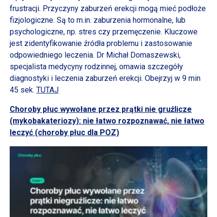
frustracji. Przyczyny zaburzeń erekcji mogą mieć podłoże
fizjologiczne. Są to m.in. zaburzenia hormonalne, lub
psychologiczne, np. stres czy przemęczenie. Kluczowe
jest zidentyfikowanie źródła problemu i zastosowanie
odpowiedniego leczenia. Dr Michał Domaszewski,
specjalista medycyny rodzinnej, omawia szczegóły
diagnostyki i leczenia zaburzeń erekcji. Obejrzyj w 9 min
45 sek.
TUTAJ
Choroby płuc wywołane przez prątki nie gruźlicze
(mykobakateriozy): nie łatwo rozpoznawać, nie łatwo
leczyć (choroby płuc dla POZ)