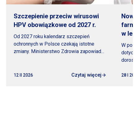
Szczepienie przeciw wirusowi
Nowoc
HPV obowiązkowe od 2027 r.
farma
w lec
Od 2027 roku kalendarz szczepień
ochronnych w Polsce czekają istotne
W polsk
zmiany. Ministerstwo Zdrowia zapowiada,
dotyczy
że szczepienie przeciw wirusowi HPV
dorosłej
stanie...
występo
Czytaj więcej
młodzież
12 II 2026
28
I 202