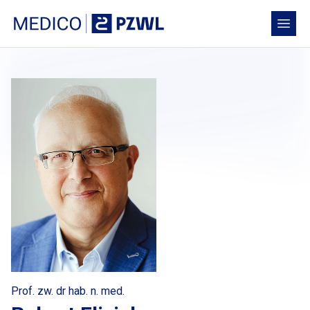
Przejdź do treści
Medico PZWL Platforma Medyczna
Open
Prof. zw. dr hab. n. med.